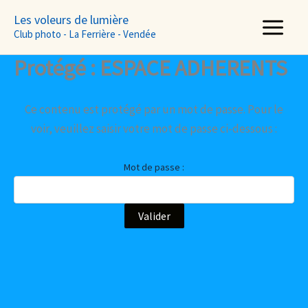
Aller
Les voleurs de lumière
au
Club photo - La Ferrière - Vendée
contenu
Protégé : ESPACE ADHERENTS
Ce contenu est protégé par un mot de passe. Pour le
voir, veuillez saisir votre mot de passe ci-dessous :
Mot de passe :