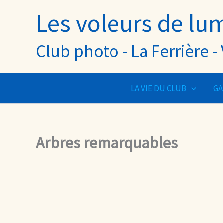
Aller
Les voleurs de lu
au
contenu
Club photo - La Ferrière 
LA VIE DU CLUB
GA
Arbres remarquables