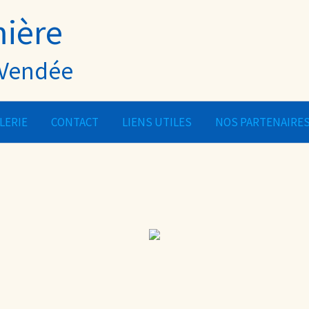
mière
- Vendée
LERIE
CONTACT
LIENS UTILES
NOS PARTENAIRE