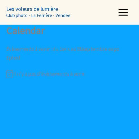
Aller
Les voleurs de lumière
au
Club photo - La Ferrière - Vendée
contenu
Calendar
Évènements à venir : du 1er s au 30septembre expo
Ephad
Il n’y a pas d’évènements à venir.
N
o
t
i
c
e