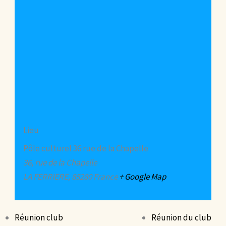
Lieu
Pôle culturel 36 rue de la Chapelle
36, rue de la Chapelle
LA FERRIERE
,
85280
France
+ Google Map
Réunion club
Réunion du club