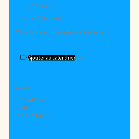
grenouilles,
mobilier urbain…
Thème du mois : Entre gris clair & gris foncé
Ajouter au calendrier
Détails
Date :
19 mars
Heure :
18h30 - 20h30
CET