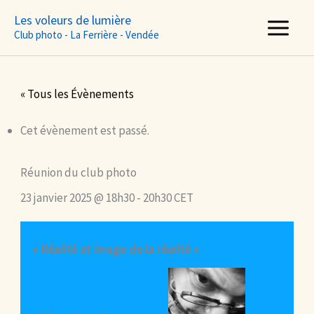
Aller
Les voleurs de lumière
au
Club photo - La Ferrière - Vendée
contenu
« Tous les Évènements
Cet évènement est passé.
Réunion du club photo
23 janvier 2025 @ 18h30
-
20h30
CET
« Réalité et image de la réalité »