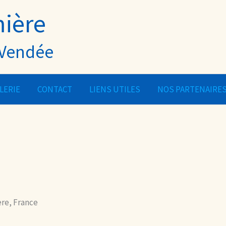
mière
- Vendée
LERIE
CONTACT
LIENS UTILES
NOS PARTENAIRE
ère, France