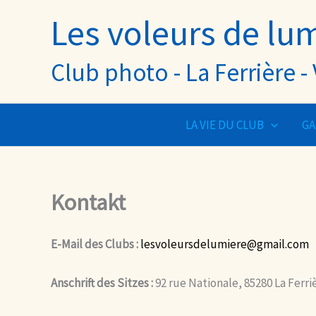
Aller
Les voleurs de lu
au
contenu
Club photo - La Ferrière 
LA VIE DU CLUB
GA
Kontakt
E-Mail des Clubs :
lesvoleursdelumiere@gmail.com
Anschrift des Sitzes :
92 rue Nationale, 85280 La Ferri