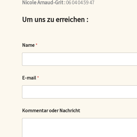
Nicole Arnaud-Grit :
06 04 04 59 47
Um uns zu erreichen :
Name
*
*
E-mail
*
E
-
m
a
i
l
Kommentar oder Nachricht
o
d
e
r