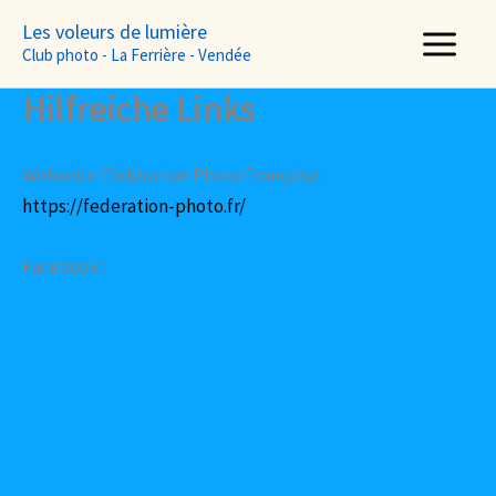
Aller
Les voleurs de lumière
au
Club photo - La Ferrière - Vendée
contenu
Hilfreiche Links
Webseite Fédération Photo Française :
https://federation-photo.fr/
Facebook :