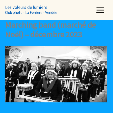
Aller
Les voleurs de lumière
au
Club photo - La Ferrière - Vendée
contenu
Marching band (marché de
Noël) – décembre 2023