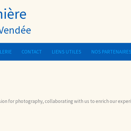
mière
- Vendée
LERIE
CONTACT
LIENS UTILES
NOS PARTENAIRE
ion for photography, collaborating with us to enrich our exper