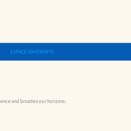
S
ESPACE ADHERENTS
ience and broaden our horizons :