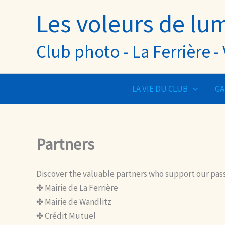
Aller
Les voleurs de lu
au
contenu
Club photo - La Ferrière 
LA VIE DU CLUB
GA
Partners
Discover the valuable partners who support our pass
✤ Mairie de La Ferrière
✤ Mairie de Wandlitz
✤ Crédit Mutuel