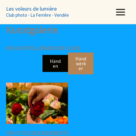
Aller
Les voleurs de lumière
au
Club photo - La Ferrière - Vendée
contenu
Kunstgalerie
DIE AUSSTELLUNGEN DES CLUBS
Hand
Händ
werk
en
er
DIE FOTOS DER ADHERENTS