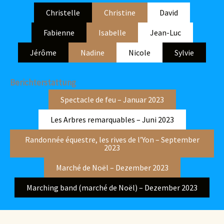
Christelle
Christine
David
Fabienne
Isabelle
Jean-Luc
Jérôme
Nadine
Nicole
Sylvie
Berichterstattung
Spectacle de feu – Januar 2023
Les Arbres remarquables – Juni 2023
Randonnée équestre, les rives de l’Yon – September
2023
Marché de Noël – Dezember 2023
Marching band (marché de Noël) – Dezember 2023