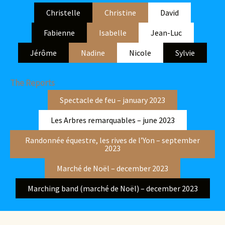
Christelle
Christine
David
Fabienne
Isabelle
Jean-Luc
Jérôme
Nadine
Nicole
Sylvie
The Reports
Spectacle de feu – january 2023
Les Arbres remarquables – june 2023
Randonnée équestre, les rives de l’Yon – september
2023
Marché de Noël – december 2023
Marching band (marché de Noël) – december 2023