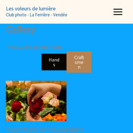
Aller
Les voleurs de lumière
au
Club photo - La Ferrière - Vendée
contenu
Gallery
THE CLUB’S EXHIBITIONS
Craft
Hand
sme
s
n
THE PICTURES OF THE ADHERENTS